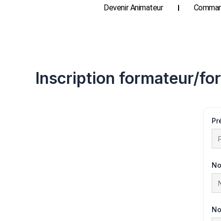
Aller
Devenir Animateur
Comman
au
contenu
Inscription formateur/fo
Pr
No
No