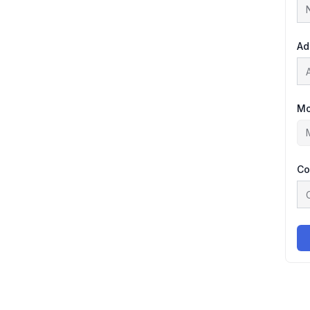
Ad
Mo
Co