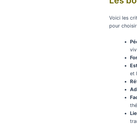
Les bo
Voici les c
pour choisi
Pé
viv
Fo
Es
et 
Ré
Ad
Fac
th
Li
tra