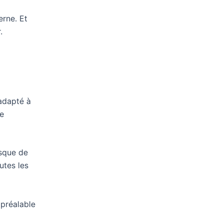
rne. Et
.
adapté à
ce
esque de
utes les
préalable