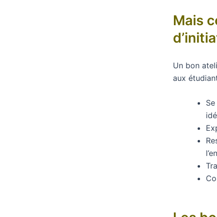
Mais c
d’initi
Un bon atel
aux étudiant
S
idé
Ex
Res
l’
Tra
Co