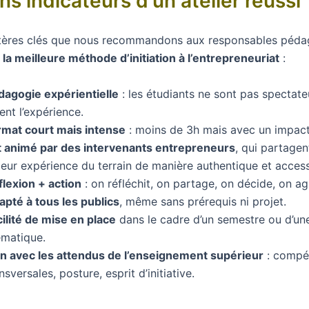
ns indicateurs d'un atelier réussi
ritères clés que nous recommandons aux responsables péd
r
la meilleure méthode d’initiation à l’entrepreneuriat
:
dagogie expérientielle
: les étudiants ne sont pas spectateu
ent l’expérience.
rmat court mais intense
: moins de 3h mais avec un impact
t animé par des intervenants entrepreneurs
, qui partagent
leur expérience du terrain de manière authentique et access
flexion + action
: on réfléchit, on partage, on décide, on agi
apté à tous les publics
, même sans prérequis ni projet.
ilité de mise en place
dans le cadre d’un semestre ou d’un
ématique.
en avec les attendus de l’enseignement supérieur
: compé
nsversales, posture, esprit d’initiative.