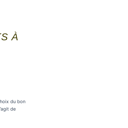
TS À
 choix du bon
’agit de