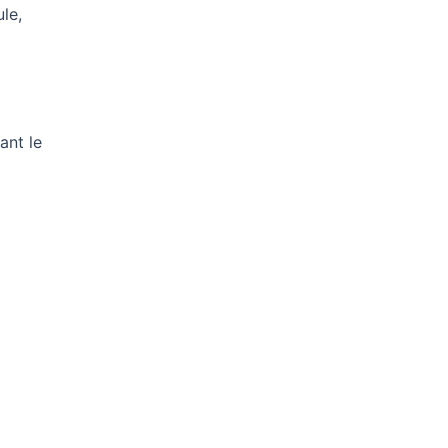
le,
ant le