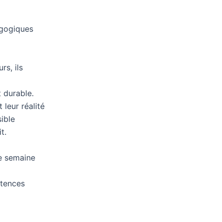
agogiques
rs, ils
 durable.
 leur réalité
ible
t.
e semaine
tences