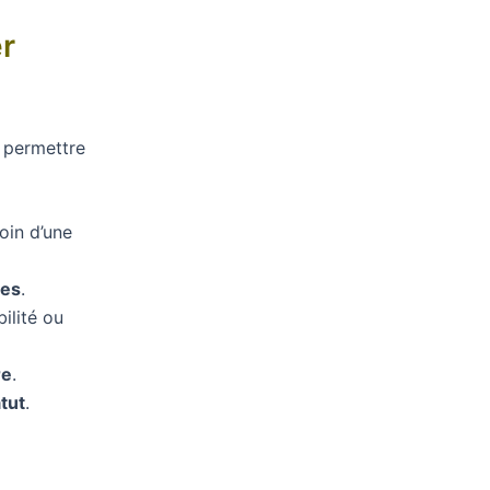
r
t permettre
oin d’une
tes
.
ilité ou
re
.
tut
.