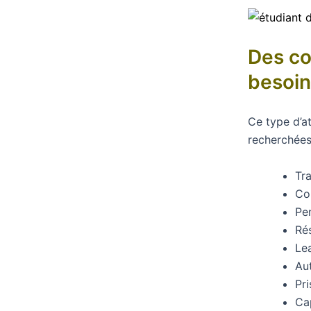
Des co
besoin
Ce type d’a
recherchées 
Tra
Co
Pe
Ré
Le
Au
Pri
Cap