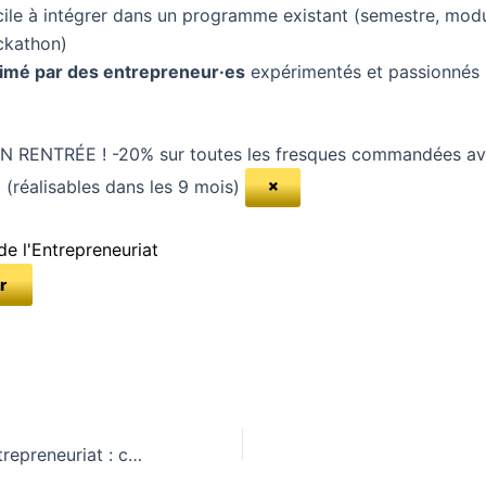
cile à intégrer dans un programme existant (semestre, modu
ckathon)
imé par des entrepreneur·es
expérimentés et passionnés
N RENTRÉE !
-20% sur toutes les fresques commandées av
×
(réalisables dans les 9 mois)
de l'Entrepreneuriat
r
Définition de l’entrepreneuriat : ce qu’on ne vous dit jamais en cours