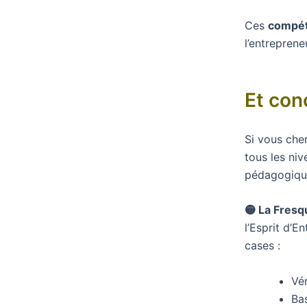
Ces
compét
l’entreprene
Et con
Si vous che
tous les ni
pédagogique 
🟡 La Fresq
l’Esprit d’E
cases :
Vé
Ba