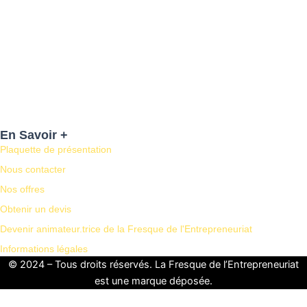
S’inscrire
Mot de passe oublié ?
En Savoir +
Plaquette de présentation
Nous contacter
Nos offres
Obtenir un devis
Devenir animateur.trice de la Fresque de l'Entrepreneuriat
Informations légales
© 2024 – Tous droits réservés. La Fresque de l’Entrepreneuriat
est une marque déposée.