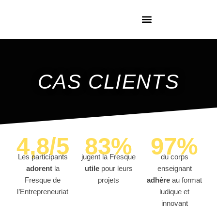
Aller
au
contenu
COMMANDER UNE FRESQUE
CAS CLIENTS
4,8/5
83%
97%
Les participants
jugent la Fresque
du corps
adorent
la
utile
pour leurs
enseignant
Fresque de
projets
adhère
au format
l’Entrepreneuriat
ludique et
innovant